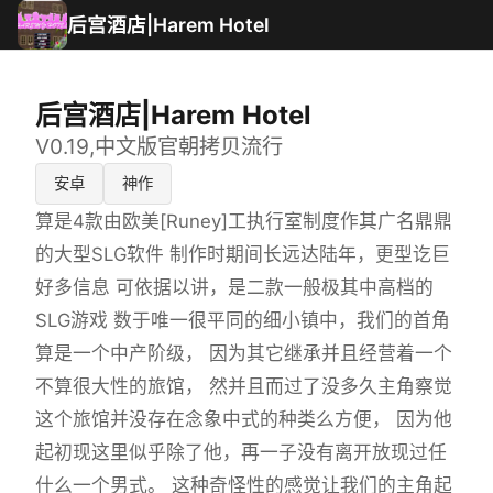
后宫酒店|Harem Hotel
后宫酒店|Harem Hotel
V0.19,中文版官朝拷贝流行
安卓
神作
算是4款由欧美[Runey]工执行室制度作其广名鼎鼎
的大型SLG软件 制作时期间长远达陆年，更型讫巨
好多信息 可依据以讲，是二款一般极其中高档的
SLG游戏 数于唯一很平同的细小镇中，我们的首角
算是一个中产阶级， 因为其它继承并且经营着一个
不算很大性的旅馆， 然并且而过了没多久主角察觉
这个旅馆并没存在念象中式的种类么方便， 因为他
起初现这里似乎除了他，再一子没有离开放现过任
什么一个男式。 这种奇怪性的感觉让我们的主角起