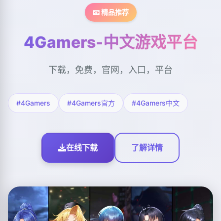
📧 精品推荐
4Gamers-中文游戏平台
下载，免费，官网，入口，平台
#4Gamers
#4Gamers官方
#4Gamers中文
在线下载
了解详情