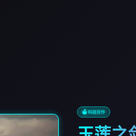
🗳️ 科技巨作
玉莲之