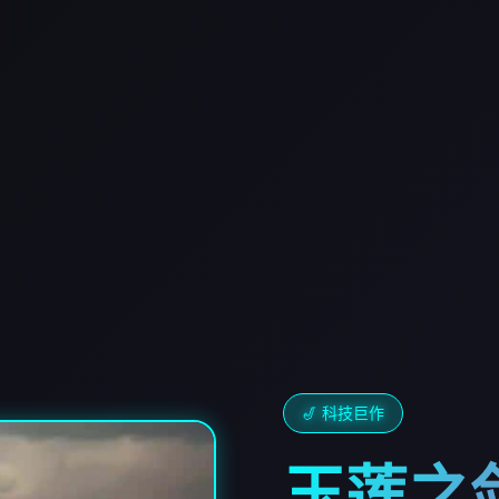
🎷 科技巨作
玉莲之