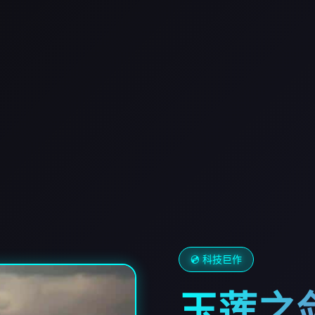
💿 科技巨作
玉莲之