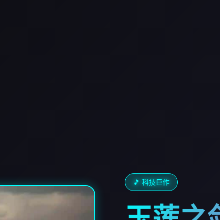
🎵 科技巨作
玉莲之