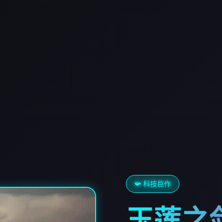
📯 科技巨作
玉莲之