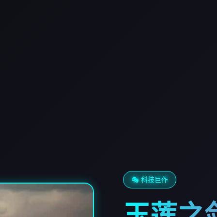
🎭 科技巨作
玉莲之