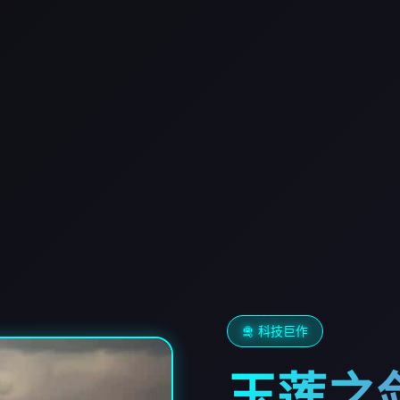
🛅 科技巨作
玉莲之