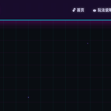
🔓 首页
🧽 玩法说