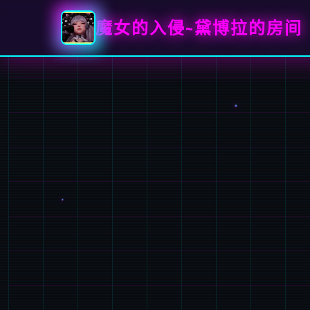
魔女的入侵~黛博拉的房间