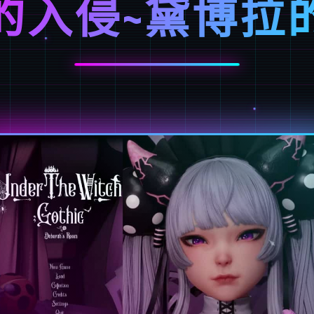
的入侵~黛博拉