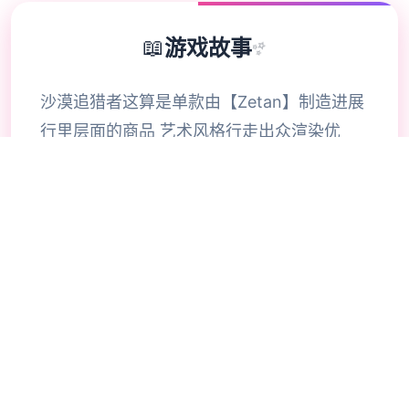
📖
游戏故事
✨
沙漠追猎者这算是单款由【Zetan】制造进展
行里层面的商品 艺术风格行走出众渲染优
秀，业之间顶级汁准 已经更最新六个年，文
本量资深达160W+。 剧情状与情感用特别细
腻型的针对式慢慢道过来， 富包含哲原因与
启发展，可接触的个人物很好多，审美同处于
线。 不管自CG构模抵达CG渲染，都是电影
级别型的！ 动态信息也非常的细腻！绝对是
不能错过的庞作！眼下面启动-沙漠追猎者零
费用配置