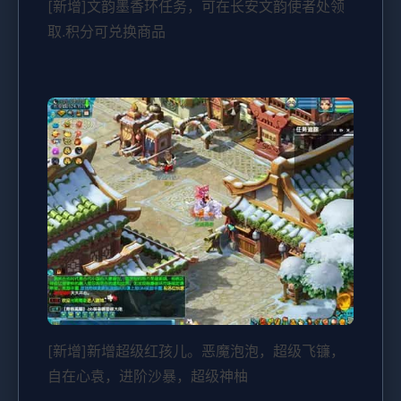
[新增]文韵墨香环任务，可在长安文韵使者处领
取.积分可兑换商品
[新增]新增超级红孩儿。恶魔泡泡，超级飞镰，
自在心袁，进阶沙暴，超级神柚