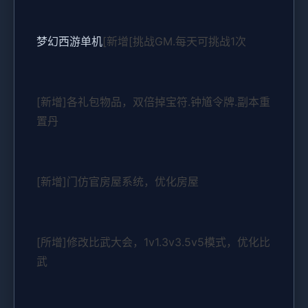
梦幻西游单机
[新增[挑战GM.每天可挑战1次
[新增]各礼包物品，双倍掉宝符.钟馗令牌.副本重
置丹
[新增]门仿官房屋系统，优化房屋
[所增]修改比武大会，1v1.3v3.5v5模式，优化比
武